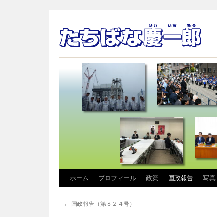
コ
ホーム
プロフィール
政策
国政報告
写真
ン
←
国政報告（第８２４号）
テ