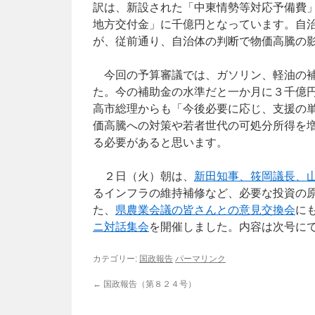
訳は、新設された「中東情勢等対応予備費
地方交付金」に千億円となっています。自
が、従前通り、自治体の判断で物価高騰の
今回の予算審議では、ガソリン、軽油の補
た。今の補助金の水準だと一か月に３千億
高市総理からも「今後必要に応じ、支援の
価高騰への対策や若者世代の可処分所得を
る必要があると思います。
２日（火）朝は、
新田知事、筱岡議長、
るインフラの維持補修など、必要な投資の
た、
県農業会議の皆さんとの意見交換会
に
ニ対話集会
を開催しました。内容は次号に
カテゴリー:
国政報告
パーマリンク
←
国政報告（第８２４号）