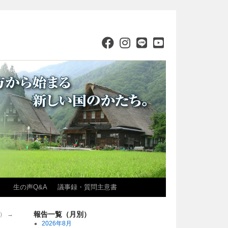
）
生の声Q&A
議事録・質問主意書
報告一覧（月別）
号）
→
2026年8月