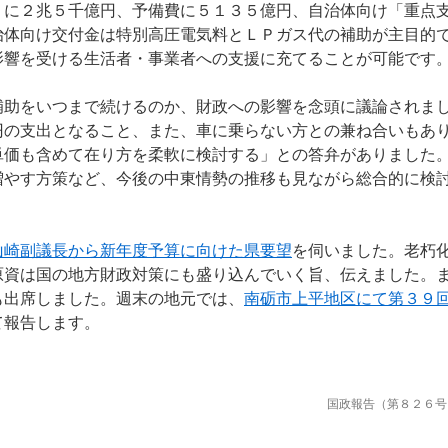
」に２兆５千億円、予備費に５１３５億円、自治体向け「重点
治体向け交付金は特別高圧電気料とＬＰガス代の補助が主目的
影響を受ける生活者・事業者への支援に充てることが可能です
助をいつまで続けるのか、財政への影響を念頭に議論されま
円の支出となること、また、車に乗らない方との兼ね合いもあ
単価も含めて在り方を柔軟に検討する」との答弁がありました
増やす方策など、今後の中東情勢の推移も見ながら総合的に検
山崎副議長から新年度予算に向けた県要望
を伺いました。老朽
原資は国の地方財政対策にも盛り込んでいく旨、伝えました。
も出席しました。週末の地元では、
南砺市上平地区にて第３９
て報告します。
国政報告（第８２６