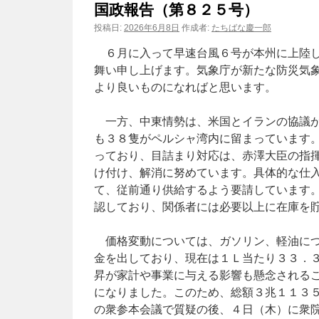
国政報告（第８２５号）
ン
投稿日:
2026年6月8日
作成者:
たちばな慶一郎
ツ
６月に入って早速台風６号が本州に上陸し
舞い申し上げます。気象庁が新たな防災気
へ
より良いものになればと思います。
ス
一方、中東情勢は、米国とイランの協議が
キ
も３８隻がペルシャ湾内に留まっています
っており、目詰まり対応は、赤澤大臣の指
ッ
け付け、解消に努めています。具体的な仕
プ
て、従前通り供給するよう要請しています
認しており、関係者には必要以上に在庫を
価格変動については、ガソリン、軽油につ
金を出しており、現在は１Ｌ当たり３３．
昇が家計や事業に与える影響も懸念される
になりました。このため、総額３兆１１３
の衆参本会議で質疑の後、４日（木）に衆