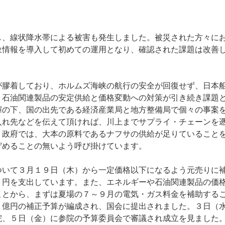
、線状降水帯による被害も発生しました。被災された方々に
象情報を導入して初めての運用となり、確認された課題は改善
膠着しており、ホルムズ海峡の航行の安全が回復せず、日本
。石油関連製品の安定供給と価格変動への対策が引き続き課題
揮の下、国の出先である経済産業局と地方整備局で個々の事案
入れ先などを伝えて頂ければ、川上までサプライ・チェーンを
。政府では、大本の原料であるナフサの供給が足りていること
貯めることの無いよう呼び掛けています。
いて３月１９日（木）から一定価格以下になるよう元売りに
３円を支出しています。また、エネルギーや石油関連製品の価
ことから、まずは夏場の７～９月の電気・ガス料金を補助する
５億円の補正予算が編成され、国会に提出されました。３日（
院、５日（金）に参院の予算委員会で審議され成立を見ました