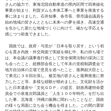
さんの協力で、東海北陸自動車道の県内区間で四車線化
事業が始まり、利賀ダムも本体工事へと事業を推進する
事に決まりました。石井知事、各市長、県市議会議員を
始め地域の皆さんとともに未来への夢を描き、高速交通
を生かした新たな地域づくりに向けて、確かな手応えを
感じつつ前進できました。
国政では、政府・与党が「日本を取り戻す」という初
心を貫き内政・外交両面で実績を積む中、私の持ち場で
は、本会議の議事進行係として安全保障法制の採決に立
ち会ったこと、総務部会長として年末の党税制調査会で
地方自治体の立場で意見を述べたこと、復興副大臣とし
て東北に３８回出張し、被災地の皆さんと復興推進に努
力したこと等、多様な経験が積めました。文化財を活か
した日本遺産や「文化ＧＤＰ」の提言、財政再建特命委
員会で小泉進次郎議員と「人生１００年時代」を打ち出
した事、北海道・沖縄の振興に関わったことなど、国政
の様々な局面に立ち会う機会を得ました。この間の選挙