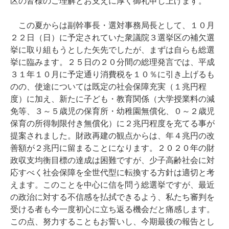
区の皆様のご理解とお支えに厚く御礼申し上げます。
この夏からは副幹事長・選対事務局長として、１０月
２２日（日）に予定されていた衆議院３選挙区の補欠選
挙に取り組もうとした矢先でしたが、まずは自らも総選
挙に臨みます。２５日の２０分間の総理発言では、平成
３１年１０月に予定通り消費税を１０％に引き上げるも
のの、使途については既定の社会保障充実（１兆円程
度）に加え、新たに子ども・教育関係（大学授業料の減
免等、３～５歳児の保育所・幼稚園無償化、０～２歳児
保育の所得制限付き無償化）に２兆円程度を充てる事が
提案されました。財政再建の観点からは、年４兆円の改
善額が２兆円に留まることになります。２０２０年の財
政収支均衡目標の達成は困難ですが、少子高齢社会に対
応すべく社会保障を全世代型に転換する方針は適切と考
えます。このことを中心に信を問う総選挙ですが、最近
の政治に対する不信感を払拭できるよう、私たち審判を
受ける者も今一度初心に立ち返る機会だと痛感します。
この点、努力することもお誓いし、今期最後の報告とし