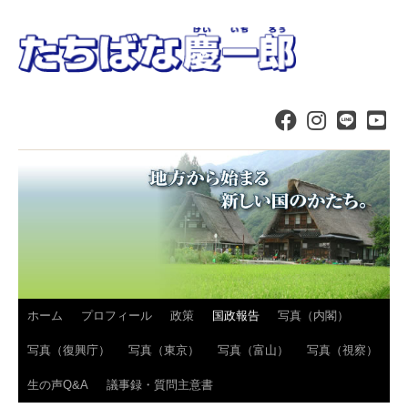
コ
ホーム
プロフィール
政策
国政報告
写真（内閣）
ン
写真（復興庁）
写真（東京）
写真（富山）
写真（視察）
テ
生の声Q&A
議事録・質問主意書