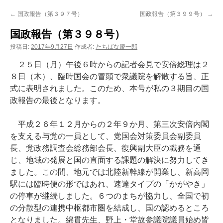
ン
←
国政報告（第３９７号）
国政報告（第３９９号）
→
ツ
国政報告（第３９８号）
へ
投稿日:
2017年9月27日
作成者:
たちばな慶一郎
ス
２５日（月）午後６時からの記者会見で安倍総理は２
８日（木）、臨時国会の冒頭で衆議院を解散する旨、正
キ
式に表明されました。このため、本号が私の３期目の国
政報告の最後となります。
ッ
プ
平成２６年１２月からの２年９か月、第三次安倍内閣
を支える与党の一員として、党国会対策委員会副委員
長、党政務調査会総務部会長、復興副大臣の職務を通
じ、地域の発展と国の直面する課題の解決に努力してき
ました。この間、地元では北陸新幹線が開業し、新高岡
駅には臨時便の形ではあれ、速達タイプの「かがやき」
の停車が継続しました。６つのまちが協力し、全国で初
の分散型の連携中枢都市圏を結成し、国の認めるところ
となりました。綿貫先生、野上・堂故参議院議員始め皆