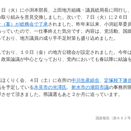
日（火）に小渕本部長、上田地方組織・議員総局長に同行し
の取り組みを意見交換しました。次いで、７日（火）に２６日
針（案）が総務会で了承
されました。昨年末以来、小渕起草委
わっていたので、一仕事終えた気分です。内容は、党活動、国
っており、地方議員の成り手不足対策も盛り込めました。
でおり、１０日（金）の地方公聴会が設定されました。今年
、政策論議が中心となっており、党内においても春以降に結論
ほくりく会、４日（土）に在所の
中川生産組合
、
定塚校下連
馬を予定している
氷見市の光澤氏
、
射水市の瀧田市議
の事務所
拶させて頂きました。県議選もあと２か月に迫っています。
国政報告（第６６２