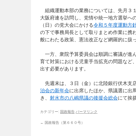
組織運動本部の業務については、先月３１
大阪府連を訪問し、党情や統一地方選挙へ
（日）の党大会にかける
令和５年度運動方
の下で事務局長として取りまとめ作業に携
般にわたる政策、憲法改正など網羅的に扱
一方、衆院予算委員会は順調に審議が進ん
育て対策における児童手当拡充の問題など
出す必要があります。
先週末は、３日（金）に北陸銀行伏木支店
治会の新年会
に出席したほか、県議選に出
き、
射水市の八嶋県議の後援会総会
にて挨
カテゴリー:
国政報告
パーマリンク
←
国政報告（第６６０号）