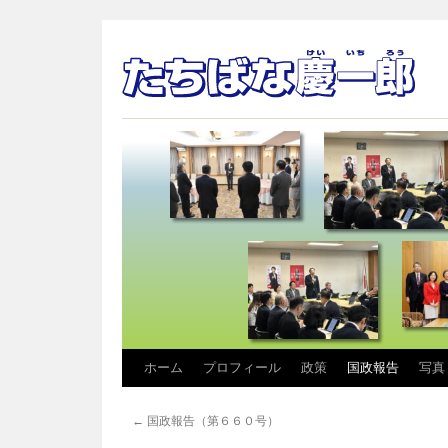
コ
ホーム
プロフィール
政策
国政報告
写真
ン
←
国政報告（第６６０号）
テ