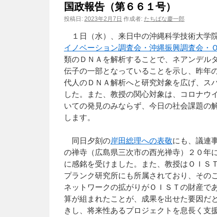
国政報告（第６６１号）
ン
投稿日:
2023年2月7日
作成者:
たちばな慶一郎
ツ
１日（水）、来日中の沖縄科学技術大学院
イノベーション調査会・沖縄振興調査会・
へ
類のＤＮＡを解析することで、ネアンデル
伝子の一部となっていることを示し、昨年
ス
代人のＤＮＡ解析へと研究対象を広げ、ス
キ
した。また、教授の関心対象は、コロナウ
いての発見のみならず、今日の社会課題の
ッ
します。
プ
同日夕刻の
岸田総理への表敬
にも、議連
の禅寺（広島県三次市の西光禅寺）２０年
に感銘を受けました。また、教授はＯＩＳ
プランク研究所にも所属されており、その
ネットワークの拡がりがＯＩＳＴの財産で
算が組まれたことが、成果を出せた要因だ
きし、将来性あるプロジェクトを息長く支