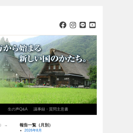
）
生の声Q&A
議事録・質問主意書
報告一覧（月別）
号）
→
2026年8月