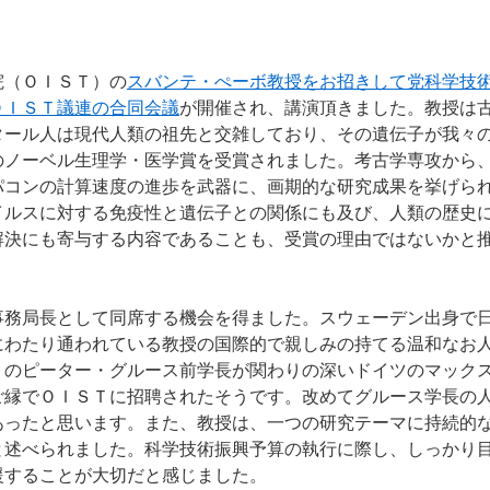
（ＯＩＳＴ）の
スバンテ・ぺーボ教授をお招きして党科学技
ＯＩＳＴ議連の合同会議
が開催され、講演頂きました。教授は
タール人は現代人類の祖先と交雑しており、その遺伝子が我々
のノーベル生理学・医学賞を受賞されました。考古学専攻から
パコンの計算速度の進歩を武器に、画期的な研究成果を挙げら
イルスに対する免疫性と遺伝子との関係にも及び、人類の歴史
解決にも寄与する内容であることも、受賞の理由ではないかと
事務局長として同席する機会を得ました。スウェーデン出身で
にわたり通われている教授の国際的で親しみの持てる温和なお
Ｔのピーター・グルース前学長が関わりの深いドイツのマック
ご縁でＯＩＳＴに招聘されたそうです。改めてグルース学長の
あったと思います。また、教授は、一つの研究テーマに持続的
と述べられました。科学技術振興予算の執行に際し、しっかり
援することが大切だと感じました。