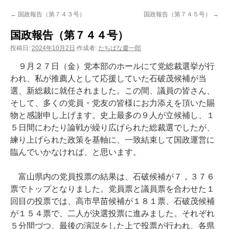
ン
←
国政報告（第７４３号）
国政報告（第７４５号）
→
ツ
国政報告（第７４４号）
へ
投稿日:
2024年10月2日
作成者:
たちばな慶一郎
ス
９月２７日（金）党本部のホールにて党総裁選挙が行
われ、私が推薦人として応援していた石破茂候補が当
キ
選、新総裁に就任されました。この間、議員の皆さん、
そして、多くの党員・党友の皆様にお力添えを頂いた賜
ッ
物と感謝申し上げます。史上最多の９人が立候補し、１
プ
５日間にわたり論戦が繰り広げられた総裁選でしたが、
練り上げられた政策を基軸に、一致結束して国政運営に
臨んでいかなければ、と思います。
富山県内の党員投票の結果は、石破候補が７，３７６
票でトップとなりました。党員票と議員票を合わせた１
回目の投票では、高市早苗候補が１８１票、石破茂候補
が１５４票で、二人が決選投票に進みました。それぞれ
５分間づつ、最後の演説をした上で投票が行われ、各県