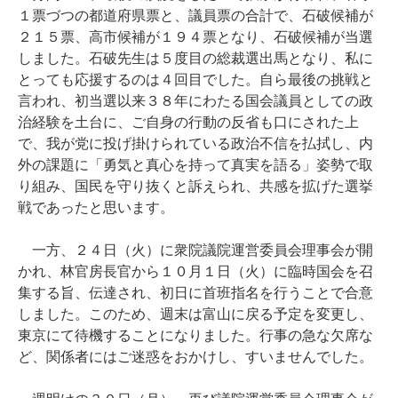
１票づつの都道府県票と、議員票の合計で、石破候補が
２１５票、高市候補が１９４票となり、石破候補が当選
しました。石破先生は５度目の総裁選出馬となり、私に
とっても応援するのは４回目でした。自ら最後の挑戦と
言われ、初当選以来３８年にわたる国会議員としての政
治経験を土台に、ご自身の行動の反省も口にされた上
で、我が党に投げ掛けられている政治不信を払拭し、内
外の課題に「勇気と真心を持って真実を語る」姿勢で取
り組み、国民を守り抜くと訴えられ、共感を拡げた選挙
戦であったと思います。
一方、２４日（火）に衆院議院運営委員会理事会が開
かれ、林官房長官から１０月１日（火）に臨時国会を召
集する旨、伝達され、初日に首班指名を行うことで合意
しました。このため、週末は富山に戻る予定を変更し、
東京にて待機することになりました。行事の急な欠席な
ど、関係者にはご迷惑をおかけし、すいませんでした。