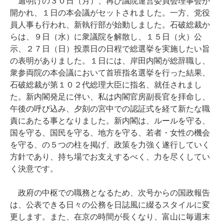
週明けの３０日（月）、再び議院運営委員会理事会が
開かれ、１日の本会議がセットされました。一方、党役
員人事も行われ、新執行部が始動しました。石破総裁か
らは、９日（水）に衆議院を解散し、１５日（火）公
示、２７日（日）投票日の日程で総選挙を実施したい旨
の表明がありました。１日には、岸田内閣が総辞職し、
衆参両院の本会議において首班指名選挙を行った結果、
石破総裁が第１０２代総理大臣に指名、就任されまし
た。新内閣発足に伴い、私は内閣官房副長官を拝命し、
午後の呼び込み、夕刻の宮中での認証式を経て新たな職
責にあたる事となりました。新内閣は、ルールを守る、
国を守る、国民を守る、地方を守る、若者・女性の機会
を守る、の５つの柱を掲げ、政策を力強く遂行していく
方針であり、持ち場でお支えするべく、力を尽くしてい
く決意です。
政府の中枢での職務となるため、次号からの国政報告
は、公表できる日々の公務を日誌風に綴るスタイルに変
更します。また、在京の時間が長くなり、富山に毎週末