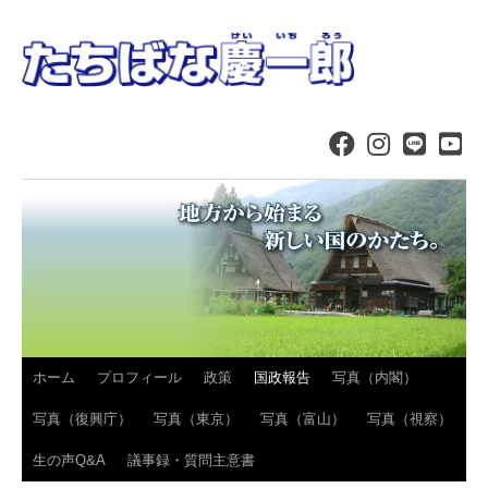
コ
ホーム
プロフィール
政策
国政報告
写真（内閣）
ン
写真（復興庁）
写真（東京）
写真（富山）
写真（視察）
テ
生の声Q&A
議事録・質問主意書